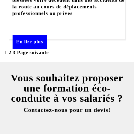
blessées voire décèdent dans des accidents de
la route au cours de déplacements
professionnels ou privés
En lire plus
PAGINATION
Page
Page
Page
1
2
3
Page suivante
DES
PUBLICATIONS
Vous souhaitez proposer
une formation éco-
conduite à vos salariés ?
Contactez-nous pour un devis!